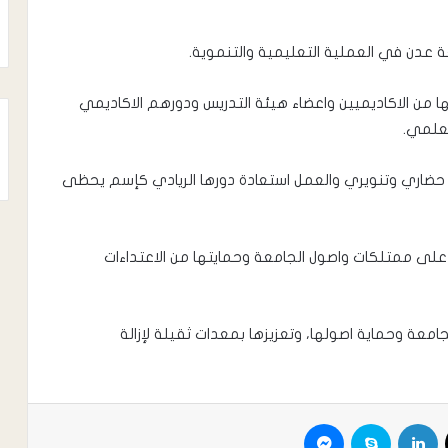
امعة عدن في العملية التعليمية والتنموية.
ا من الاكاديميين واعضاء هيئة التدريس ودورهم الاكاديمي
لعلمي.
 حضاري وتنويري والعمل استعادة دورها الريادي كإسم يحظى
لى ممتلكات واصول الجامعة وحمايتها من الاعتداءات
معة وحماية اصولها، وتعزيزها بمعدات ثقيلة لإزالة
X
لينكدإن
سكايب
ماسنجر