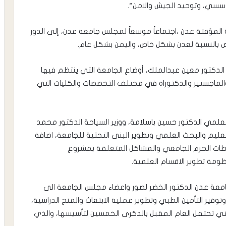
مؤسسي، وتوحيد الجيش والامن”.
ة المؤقتة عدن ،اجتماعاً موسعاً لمجلس جامعة عدن، إلى الدور
ض بالنسبة لعدن بشكل خاص، واليمن بشكل عام.
 الدكتور معين عبدالملك، أوضاع الجامعة التي ينتظم فيها
وس والماجستير والدكتوراه في مختلف التخصصات والكليات التي
العلمي الدكتور حسين باسلامة، ووزير السياحة الدكتور محمد
عليم والبحث العلمي وتطوير البنى التحتية للجامعة، اضافة
طات الحرم الجامعي والمشاكل المتعلقة بمشروع
مة تطوير الاقسام العلمية.
جامعة عدن الدكتور الخضر لصور واعضاء مجلس الجامعة الى
وفير التأمين الطبي وتطوير عملية الابتعاث والمنح الدراسية،
لتي تحتفل العام المقبل بالذكرى الخمسين لتأسيسها، والذي