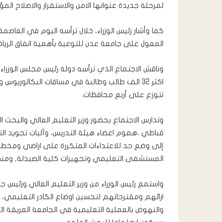
لمرحلة جديدة عنوانها الامن والاستقرار والاصلاح ال
كما وأشار رئيس الوزراء، خلال ترأسه اليوم في العاصم
المعول على جامعة عدن للتوعية بأهمية اتفاق الريا
وناقش الاجتماع الذي ترأسه دولة رئيس مجلس الوزراء
اكثر 32 الف طالب وطالبة في مساقات البكالوري
تتوزع على أربع محافظات.
وتدارس الاجتماع بحضور وزير التعليم العالي والبحث 
قباطي ،هموم اعضاء هيئة التدريس، وآليات تجويد الت
إلى وضع حد للاعتداءات المتكررة على اراضي ومخط
المستشفى التعليمي وتجهيزات كلية الصيدلة, ومنظو
واستمع رئيس الوزراء من وزير التعليم العالي ورئيس 
ارائهم ومقترحاتهم لتحسين اوضاع الكادر التعليمي، وت
والنهوض بالعملية التعليمية في الجامعة العريقة ا