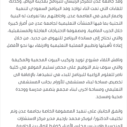
وفد جامعة عدن للمركز الرئيسي للبرنامج بمدينة الرياض, وكذلك
للقاءات التي تمت اثناء تواجد وفد البرنامج السعودي لتنمية
واعمار اليمن في العاصمة عدن, واحاطتهم بما تعرضت له البنية
التحتية بما فيها المنشآت التعليمية لجامعة عدن من أضرار كبيرة
خلال الحرب الماضية, ومصفوفة الاحتياجات العاجلة والمستقبلية،
والتي تحتاج إلى مساندة البرنامج للنهوض من جديد، من خلال
إعادة تأهيلها وتطبيع العملية التعليمية والارتقاء بها نحو الأفضل.
وناقش اللقاء مشروع توريد وتركيب البيوت المحمية والمكيفة
والتي سوف يتم التوقيع على محضر تسليم الموقع في كلية
ناصر للعلوم الزراعية للبرنامج للبدء في تنفيذها، بالإضافة الى
تخصيص مساحة لبناء مستشفى للأورام بجانب المستشفى
التعليمي ومساحة اخرى لبناء مجمع يتضمن مدرسة ووحدة
صحية ومسجد.
واتفق الجانبان على تنفيذ المصفوفة الخاصة بجامعة عدن وتم
تكليف الدكتور/ ابوبكر محمد بارحيم مدير مركز الاستشارات
الهندسية وامين سر مجلس الأمناء كضابط اتصال بين الجامعة