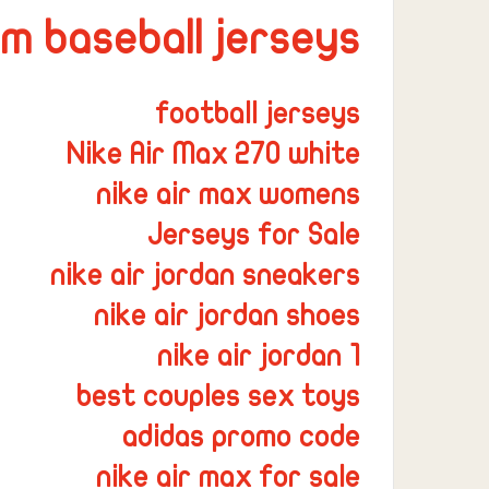
m baseball jerseys
football jerseys
نتائج
Nike Air Max 270 white
قسم
nike air max womens
الكيمياء
Jerseys for Sale
nike air jordan sneakers
nike air jordan shoes
أغسطس 6, 2023
نتائج قسم الكيميا
nike air jordan 1
best couples sex toys
adidas promo code
nike air max for sale