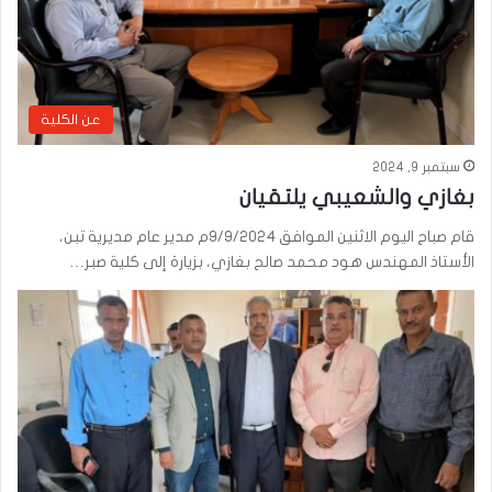
عن الكلية
سبتمبر 9, 2024
بغازي والشعيبي يلتقيان
قام صباح اليوم الاثنين الموافق ٩/٩/٢٠٢٤م مدير عام مديرية تبن،
الأستاذ المهندس هود محمد صالح بغازي، بزيارة إلى كلية صبر…