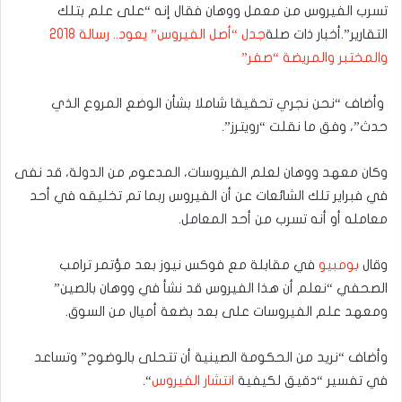
تسرب الفيروس من معمل ووهان فقال إنه “على علم بتلك
التقارير”.أخبار ذات صلة
جدل “أصل الفيروس” يعود.. رسالة 2018
والمختبر والمريضة “صفر”
وأضاف “نحن نجري تحقيقا شاملا بشأن الوضع المروع الذي
حدث”، وفق ما نقلت “رويترز”.
وكان معهد ووهان لعلم الفيروسات، المدعوم من الدولة، قد نفى
في فبراير تلك الشائعات عن أن الفيروس ربما تم تخليقه في أحد
معامله أو أنه تسرب من أحد المعامل.
وقال
بومبيو
في مقابلة مع فوكس نيوز بعد مؤتمر ترامب
الصحفي “نعلم أن هذا الفيروس قد نشأ في ووهان بالصين”
ومعهد علم الفيروسات على بعد بضعة أميال من السوق.
وأضاف “نريد من الحكومة الصينية أن تتحلى بالوضوح” وتساعد
في تفسير “دقيق لكيفية
انتشار الفيروس
“.