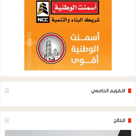
التقويم الجامعي
النتائج
نتائج
نتائ