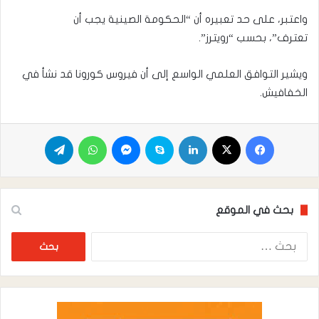
واعتبر، على حد تعبيره أن “الحكومة الصينية يجب أن
تعترف”، بحسب “رويترز”.
ويشير التوافق العلمي الواسع إلى أن فيروس كورونا قد نشأ في
الخفافيش.
فيسبوك
X
لينكدإن
سكايب
ماسنجر
واتساب
تيلقرام
بحث في الموقع
البحث
عن: