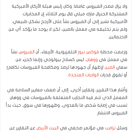
ولا يزال مصدر الفيروس غامضا. وكان رئيس هيئة الأركان الأميركية
المشتركة الجنرال مارك ميلي قال يوم الثلاثاء إن المخابرات
الأميركية تشير إلى أن الفيروس نشأ على الأرجح بشكل طبيعي،
ولم يتم تخليقه في معمل بالصين، لكن لا يوجد ما يؤكد أي من
الاحتمالين.
وزعمت محطة
فوكس نيوز
التلفزيونية، الأربعاء، أن
الفيروس
نشأ
في معمل في
ووهان
، ليس كسلاح بيولوجي وإنما كجزء من
سعي
الصين
لإظهار أن جهودها لرصد ومكافحة الفيروسات تكافئ
أو تفوق قدرات
الولايات المتحدة
.
وأشار هذا التقرير، وتقارير أخرى، إلى أن ضعف معايير السلامة في
المعمل الذي تتم فيه التجارب المتعلقة بالفيروسات في ووهان
تسبب في إصابة شخص ما بالعدوى، وظهورها في سوق، حيث بدأ
الفيروس الانتشار.
وسئل
ترامب
في مؤتمر صحفي في
البيت الأبيض
عن التقارير عن